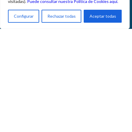
visitadas).
Puede consultar nuestra Política de Cookies aquí.
Canal denuncias
Configurar
Rechazar todas
Aceptar todas
Localízanos
simalga@simalga.com
915 739 525
C/ Osiris 11 2ª planta Madrid 28037
© Copyright 2019 | SIMALGA | Todos los derechos reservados
Aviso Legal
Política de Privacidad
Política de Cookies
Política de gestión integrada